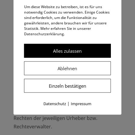
Verantwortungsbereiches und machen wir uns
Um diese Website zu betreiben, ist es für uns
nicht zu Eigen. Für alle Inhalte und
notwendig Cookies zu verwenden. Einige Cookies
sind erforderlich, um die Funktionalität zu
insbesondere für Schäden, die aus der
gewährleisten, andere brauchen wir für unsere
Nutzung der in den verlinkten Webseiten
Statistik. Mehr erfahren Sie in unserer
Datenschutzerklärung.
aufrufbaren Informationen entstehen, haftet
allein der Anbieter der verlinkten Webseiten.
Alles zulassen
Urheberrechte und Markenrechte: Alle auf
dieser Website dargestellten Inhalte, wie Texte,
Ablehnen
Fotografien, Grafiken, Marken und
Warenzeichen sind durch die jeweiligen
Einzeln bestätigen
Schutzrechte (Urheberrechte, Markenrechte)
geschützt. Die Verwendung, Vervielfältigung
|
Datenschutz
Impressum
usw. unterliegen unseren Rechten oder den
Rechten der jeweiligen Urheber bzw.
Rechteverwalter.