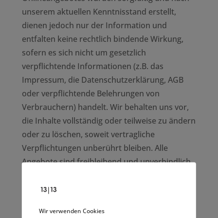
unserem aktuellen Kenntnisstand erstellt,
dienen jedoch nur der Information und
entfalten keine rechtlich bindende Wirkung,
sofern es sich nicht um gesetzlich
verpflichtende Informationen (z.B. das
Impressum, die Datenschutzerklärung, AGB
oder verpflichtende Belehrungen von
Verbrauchern) handelt. Wir behalten uns vor,
die Inhalte vollständig oder teilweise zu ändern
oder zu löschen, soweit vertragliche
Verpflichtungen unberührt bleiben. Alle
Angebote sind freibleibend und unverbindlich.
Links auf fremde Webseiten: Inhalte fremder
Webseiten, auf die wir direkt oder indirekt
verweisen, liegen außerhalb unseres
Wir verwenden Cookies