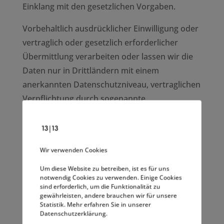
Einklang mit den gesetzlichen Vorgaben.
Vorbehaltlich ausdrücklicher Einwilligung oder
vertraglich oder gesetzlich erforderlicher
Übermittlung verarbeiten oder lassen wir die
Daten nur in Drittländern mit einem
anerkannten Datenschutzniveau, vertraglichen
Verpflichtung durch sogenannte
Standardschutzklauseln der EU-Kommission,
beim Vorliegen von Zertifizierungen oder
verbindlicher internen
Wir verwenden Cookies
Datenschutzvorschriften verarbeiten (Art. 44
bis 49 DSGVO, Informationsseite der EU-
Um diese Website zu betreiben, ist es für uns
notwendig Cookies zu verwenden. Einige Cookies
Kommission:
https://ec.europa.eu/info/law/law
sind erforderlich, um die Funktionalität zu
-topic/data-protection/international-
gewährleisten, andere brauchen wir für unsere
Statistik. Mehr erfahren Sie in unserer
dimension-data-protection_de
).
Datenschutzerklärung.