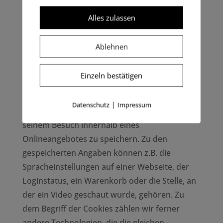
Alles zulassen
Einsatz von Cookies
Cookies sind Textdateien, die Daten von
Ablehnen
besuchten Websites oder Domains enthalten
und von einem Browser auf dem Computer
Einzeln bestätigen
des Benutzers gespeichert werden. Ein Cookie
dient in erster Linie dazu, die Informationen
|
Datenschutz
Impressum
über einen Benutzer während oder nach
seinem Besuch innerhalb eines
Onlineangebotes zu speichern. Zu den
gespeicherten Angaben können z.B. die
Spracheinstellungen auf einer Webseite, der
Loginstatus, ein Warenkorb oder die Stelle, an
der ein Video geschaut wurde, gehören. Zu
dem Begriff der Cookies zählen wir ferner
andere Technologien, die die gleichen